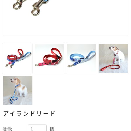
アイランドリード
個
数量: