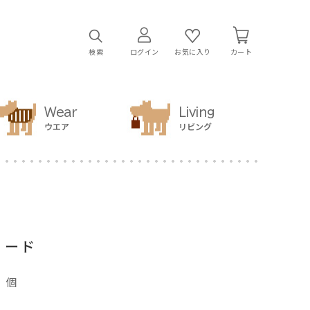
検索
ログイン
お気に入り
カート
Wear
Living
ウエア
リビング
リード
個