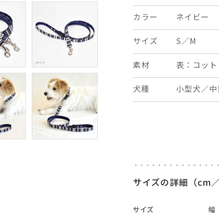
カラー
ネイビー
サイズ
S／M
素材
表：コット
犬種
小型犬／中
サイズの詳細（cm／
×
close
サイズ
幅