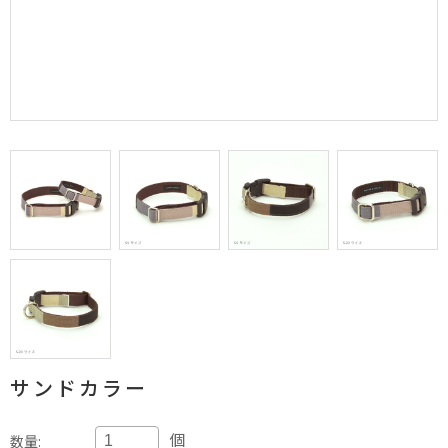
サンドカラー
個
数量: