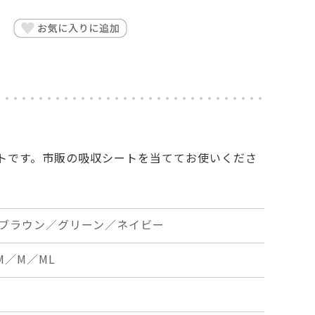
トです。市販の吸収シートを当ててお使いくださ
ブラウン／グリーン／ネイビー
M／M／ML