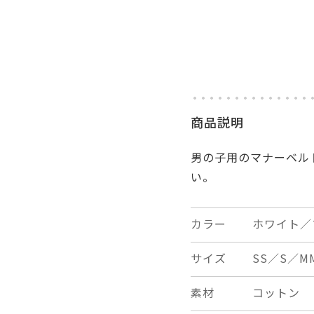
×
close
商品説明
男の子用のマナーベル
い。
カラー
ホワイト／
サイズ
SS／S／M
素材
コットン