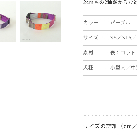
2cm幅の2種類からお
カラー
パープル
サイズ
SS／S15／
素材
表：コット
犬種
小型犬／中
サイズの詳細（cm／