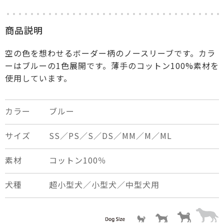
商品説明
空の色を想わせるボーダー柄のノースリーブです。カラ
ーはブルーの1色展開です。薄手のコットン100%素材を
使用しています。
カラー
ブルー
×
close
サイズ
SS／PS／S／DS／MM／M／ML
素材
コットン100％
犬種
超小型犬／小型犬／中型犬用