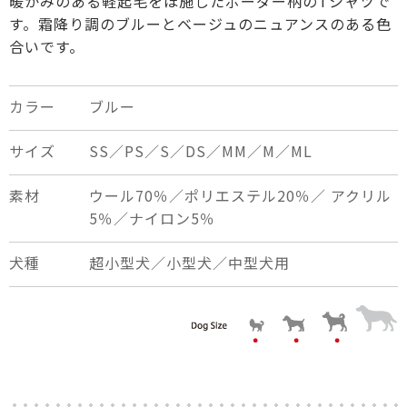
暖かみのある軽起毛をほ施したボーダー柄のTシャツで
す。霜降り調のブルーとベージュのニュアンスのある色
合いです。
カラー
ブルー
サイズ
SS／PS／S／DS／MM／M／ML
×
close
素材
ウール70％／ポリエステル20％／ アクリル
5％／ナイロン5％
犬種
超小型犬／小型犬／中型犬用