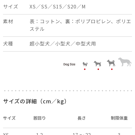
サイズ
XS／SS／S15／S20／M
素材
表：コットン、裏：ポリプロピレン、ポリエ
ステル
犬種
超小型犬／小型犬／中型犬用
×
close
サイズの詳細（cm／kg）
サイズ
首回り
長さ
制限体重
XS
1.2
17 ～ 22
3